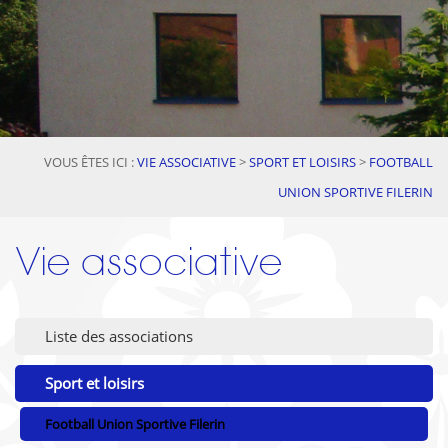
VOUS ÊTES ICI :
VIE ASSOCIATIVE
>
SPORT ET LOISIRS
>
FOOTBALL
UNION SPORTIVE FILERIN
Vie associative
Liste des associations
Sport et loisirs
Football Union Sportive Filerin