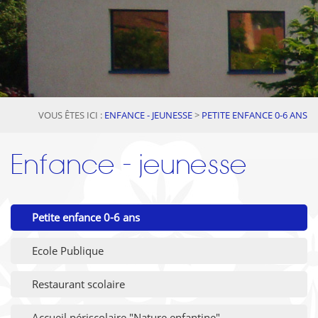
VOUS ÊTES ICI :
ENFANCE - JEUNESSE
>
PETITE ENFANCE 0-6 ANS
Enfance - jeunesse
Petite enfance 0-6 ans
Ecole Publique
Restaurant scolaire
Accueil périscolaire "Nature enfantine"