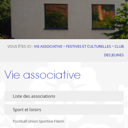
VOUS ÊTES ICI :
VIE ASSOCIATIVE
>
FESTIVES ET CULTURELLES
>
CLUB
DES JEUNES
Vie associative
Liste des associations
Sport et loisirs
Football Union Sportive Filerin