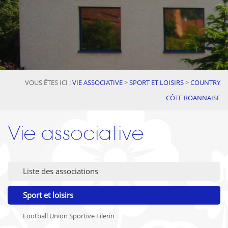
VOUS ÊTES ICI :
VIE ASSOCIATIVE
>
SPORT ET LOISIRS
>
COUNTRY
CÔTE ROANNAISE
Vie associative
Liste des associations
Sport et loisirs
Football Union Sportive Filerin