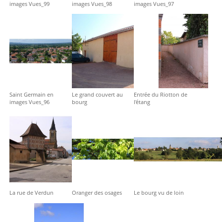
images Vues_99
images Vues_98
images Vues_97
Saint Germain en
Le grand couvert au
Entrée du Riotton de
images Vues_96
bourg
l'étang
La rue de Verdun
Oranger des osages
Le bourg vu de loin