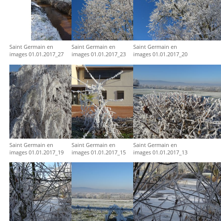
Saint Germain en
Saint Germain en
Saint Germain en
images 01.01.2017_27
images 01.01.2017_23
images 01.01.2017_20
Saint Germain en
Saint Germain en
Saint Germain en
images 01.01.2017_19
images 01.01.2017_15
images 01.01.2017_13