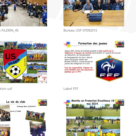
 FILERIN_45
Bureau USF 07092015
tion usf
Label FFF