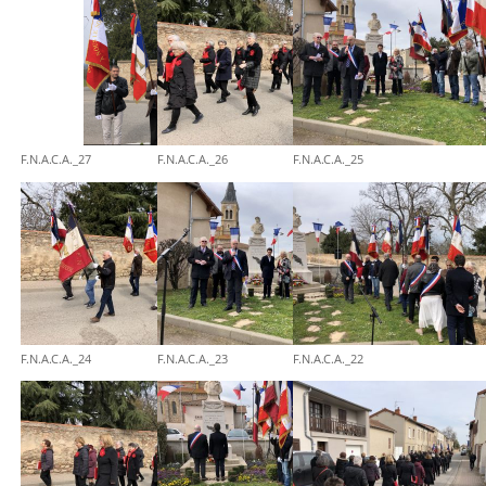
F.N.A.C.A._27
F.N.A.C.A._26
F.N.A.C.A._25
F.N.A.C.A._24
F.N.A.C.A._23
F.N.A.C.A._22