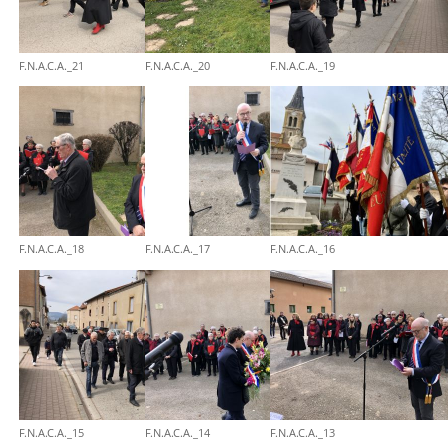
F.N.A.C.A._21
F.N.A.C.A._20
F.N.A.C.A._19
F.N.A.C.A._18
F.N.A.C.A._17
F.N.A.C.A._16
F.N.A.C.A._15
F.N.A.C.A._14
F.N.A.C.A._13