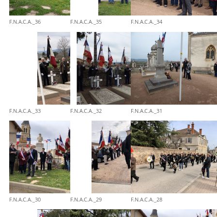
F.N.A.C.A._36
F.N.A.C.A._35
F.N.A.C.A._34
F.N.A.C.A._33
F.N.A.C.A._32
F.N.A.C.A._31
F.N.A.C.A._30
F.N.A.C.A._29
F.N.A.C.A._28