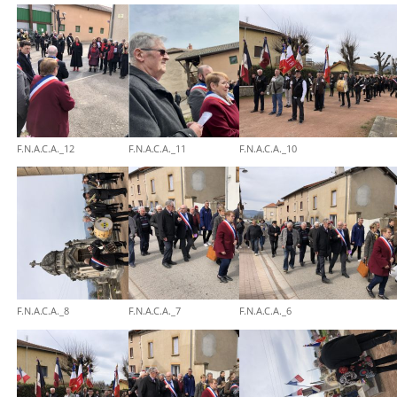
F.N.A.C.A._12
F.N.A.C.A._11
F.N.A.C.A._10
F.N.A.C.A._8
F.N.A.C.A._7
F.N.A.C.A._6