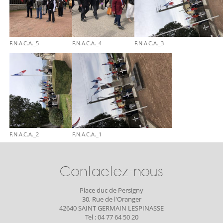
F.N.A.C.A._5
F.N.A.C.A._4
F.N.A.C.A._3
F.N.A.C.A._2
F.N.A.C.A._1
Contactez-nous
Place duc de Persigny
30, Rue de l'Oranger
42640 SAINT GERMAIN LESPINASSE
Tel : 04 77 64 50 20