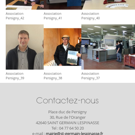
Association
Association
Association
Persigny_42
Persigny_41
Persigny_40
Association
Association
Association
Persigny_39
Persigny_38
Persigny_37
Contactez-nous
Place duc de Persigny
30, Rue de l'Oranger
42640 SAINT GERMAIN LESPINASSE
Tel : 04 77 64 50 20
e-mail :
mairie@st-germain-lespinasse.fr