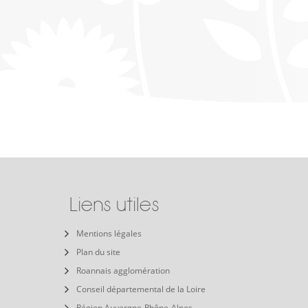
Liens utiles
Mentions légales
Plan du site
Roannais agglomération
Conseil départemental de la Loire
Région Auvergne-Rhône-Alpes