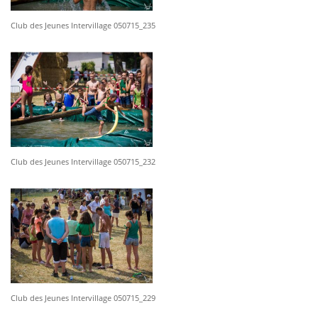
Club des Jeunes Intervillage 050715_235
Club des Jeunes Intervillage 050715_232
Club des Jeunes Intervillage 050715_229