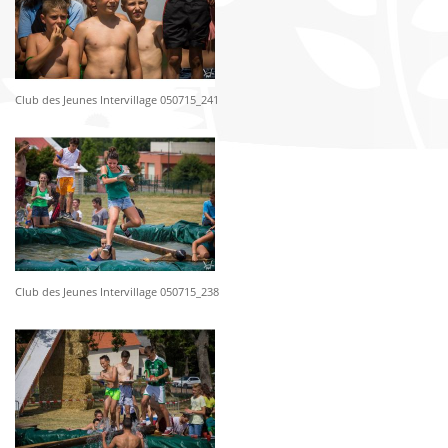
Club des Jeunes Intervillage 050715_241
Club des Jeunes Intervillage 050715_238