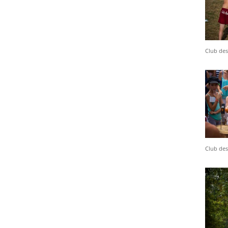
Club des
Club des