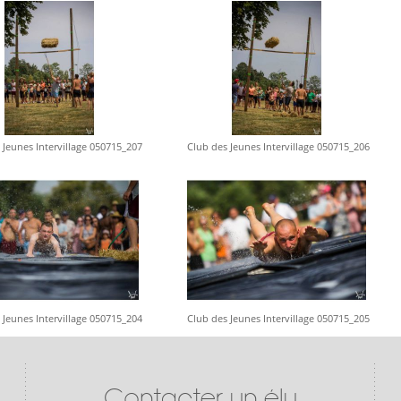
 Jeunes Intervillage 050715_207
Club des Jeunes Intervillage 050715_206
 Jeunes Intervillage 050715_204
Club des Jeunes Intervillage 050715_205
Contacter un élu