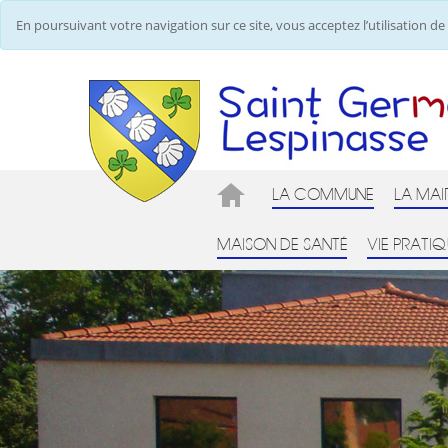
En poursuivant votre navigation sur ce site, vous acceptez l’utilisation 
LA COMMUNE
LA MAI
MAISON DE SANTÉ
VIE PRATIQ