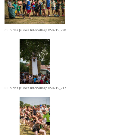
Club des Jeunes Intervillage 050715_220
Club des Jeunes Intervillage 050715_217