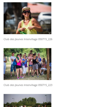
Club des Jeunes Intervillage 050715_226
Club des Jeunes Intervillage 050715_223