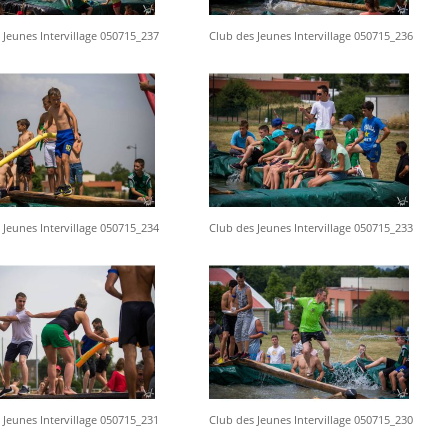
 Jeunes Intervillage 050715_237
Club des Jeunes Intervillage 050715_236
 Jeunes Intervillage 050715_234
Club des Jeunes Intervillage 050715_233
 Jeunes Intervillage 050715_231
Club des Jeunes Intervillage 050715_230