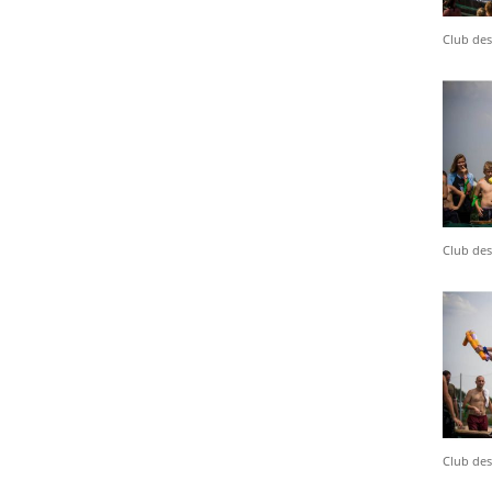
Club des
Club des
Club des