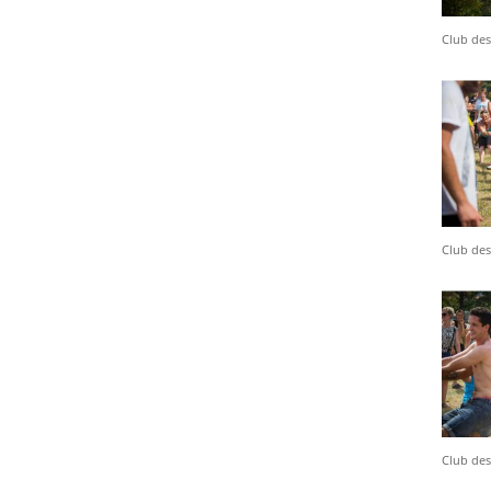
Club des
Club des
Club des