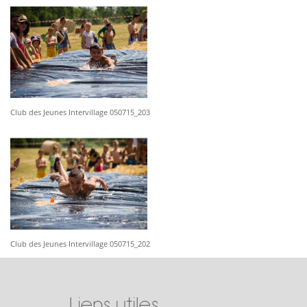
Club des Jeunes Intervillage 050715_203
Club des Jeunes Intervillage 050715_202
Liens utiles