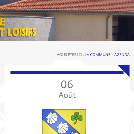
VOUS ÊTES ICI :
LA COMMUNE
>
AGENDA
06
Août